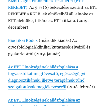
Bizottságok Elnökeinek Testületét (ETT
REKEBET)
. Az 5. § (6) bekezdése szerint az ETT
REKEBET a RKEB-ek elnökeiből áll, elnöke az
ETT alelnöke, titkára az ETT titkára. (2019.
december)
Bioetikai Kódex
(második kiadás) Az
orvosbiológiai/klinikai kutatások elveiről és
gyakorlatáról (2019. január)
Az ETT Elnökségének állásfoglalása a
fogyasztókat megtévesztő, egészségügyi
diagnosztikának, illetve terápiának tűnő
szolgáltatások megfékezéséről
(2018. február)
Az ETT Elnökségének állásfoglalása az