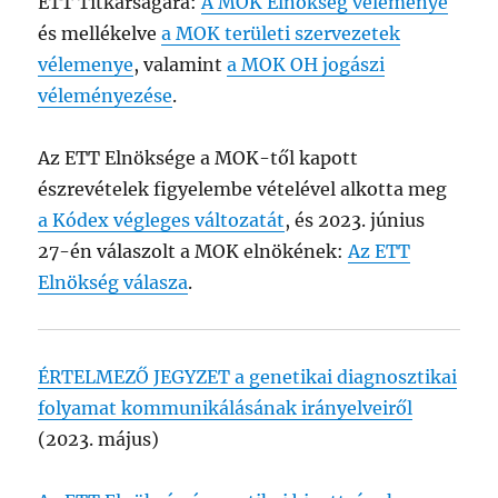
ETT Titkárságára:
A MOK Elnökség véleménye
és mellékelve
a MOK területi szervezetek
vélemenye
, valamint
a MOK OH jogászi
véleményezése
.
Az ETT Elnöksége a MOK-től kapott
észrevételek figyelembe vételével alkotta meg
a Kódex végleges változatát
, és 2023. június
27-én válaszolt a MOK elnökének:
Az ETT
Elnökség válasza
.
ÉRTELMEZŐ JEGYZET a genetikai diagnosztikai
folyamat kommunikálásának irányelveiről
(2023. május)