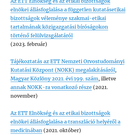
Az ETT Elnökség és az etikai bizottságok
elnökei állásfoglalása a független kutatásetikai
bizottságok véleménye szakmai-etikai
tartalmának közigazgatási bíróságokon
történő felülvizsgálatáról
(2023. február)
Tájékoztatás az ETT Nemzeti Orvostudományi
Kutatási Központ (NOKK) megalakításáról
,
Magyar Közlöny 2021. évi 199. szám
, illetve
annak NOKK-ra vonatkozó része
(2021.
november)
Az ETT Elnökség és az etikai bizottságok
elnökei állásfoglalása a transzláció helyéről a
medicinában
(2021. október)