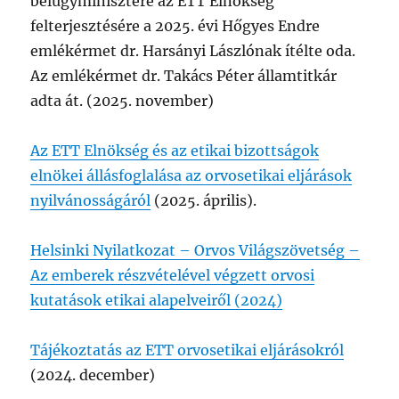
belügyminisztere az ETT Elnökség
felterjesztésére a 2025. évi Hőgyes Endre
emlékérmet dr. Harsányi Lászlónak ítélte oda.
Az emlékérmet dr. Takács Péter államtitkár
adta át. (2025. november)
Az ETT Elnökség és az etikai bizottságok
elnökei állásfoglalása az orvosetikai eljárások
nyilvánosságáról
(2025. április).
Helsinki Nyilatkozat – Orvos Világszövetség –
Az emberek részvételével végzett orvosi
kutatások etikai alapelveiről (2024)
Tájékoztatás az ETT orvosetikai eljárásokról
(2024. december)