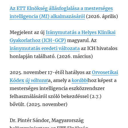
Az ETT Elnökség állásfoglalása a mesterséges
intelligencia (MI) alkalmazásáról
(2026. április)
Megjelent az új
Iránymutatás a Helyes Klinikai
Gyakorlathoz (ICH-GCP)
magyarul. Az
iránymutatás eredeti változata
az ICH hivatalos
honlapján található. (2026. március)
2025. november 17-étől hatályos az
Orvosetikai
Kódex
új változat
a, amely a
korábbi
hoz képest a
mesterséges intelligencia eszközrendszer
felhasználásáról szóló bekezdéssel (2.7.)
bővült. (2025. november)
Dr. Pintér Sándor, Magyarország