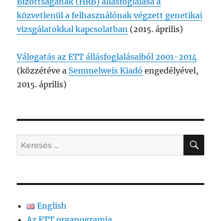
Bizottságának (HRB) állásfoglalása a
közvetlenül a felhasználónak végzett genetikai
vizsgálatokkal kapcsolatban
(2015. április)
Válogatás az ETT állásfoglalásaiból 2001-2014
(közzétéve a
Semmelweis Kiadó
engedélyével,
2015. április)
KER
Keresés
a
következő
kifejezésre:
English
Az ETT organogramja