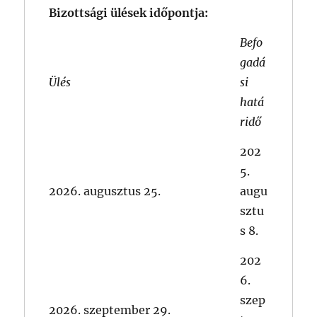
Bizottsági ülések időpontja:
Befo
gadá
Ülés
si
hatá
ridő
202
5.
2026. augusztus 25.
augu
sztu
s 8.
202
6.
szep
2026. szeptember 29.