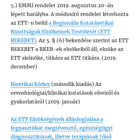
5.) EMMI rendelet 2019. augusztus 20-án
lépett hatályba. A módosító rendelet létrehozta
az ETT-n belül
a Regionális Kutatásetikai
Bizottságok Elnökeinek Testületét (ETT
REKEBET)
. Az 5. § (6) bekezdése szerint az ETT
REKEBET a RKEB-ek elnökeiből áll, elnöke az
ETT alelnöke, titkára az ETT titkára. (2019.
december)
Bioetikai Kódex
(második kiadás) Az
orvosbiológiai/klinikai kutatások elveiről és
gyakorlatáról (2019. január)
Az ETT Elnökségének állásfoglalása a
fogyasztókat megtévesztő, egészségügyi
diagnosztikának, illetve terápiának tűnő