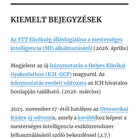
KIEMELT BEJEGYZÉSEK
Az ETT Elnökség állásfoglalása a mesterséges
intelligencia (MI) alkalmazásáról
(2026. április)
Megjelent az új
Iránymutatás a Helyes Klinikai
Gyakorlathoz (ICH-GCP)
magyarul. Az
iránymutatás eredeti változata
az ICH hivatalos
honlapján található. (2026. március)
2025. november 17-étől hatályos az
Orvosetikai
Kódex
új változat
a, amely a
korábbi
hoz képest a
mesterséges intelligencia eszközrendszer
felhasználásáról szóló bekezdéssel (2.7.)