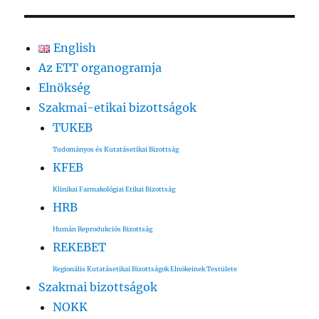
kifejezésre:
English
Az ETT organogramja
Elnökség
Szakmai-etikai bizottságok
TUKEB
Tudományos és Kutatásetikai Bizottság
KFEB
Klinikai Farmakológiai Etikai Bizottság
HRB
Humán Reprodukciós Bizottság
REKEBET
Regionális Kutatásetikai Bizottságok Elnökeinek Testülete
Szakmai bizottságok
NOKK