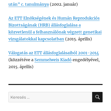
után” c. tanulmánya
(2002. január)
Az ETT Elnökségének és Humán Reprodukciós
Bizottságának (HRB) állásfoglalása a
közvetlenül a felhasználónak végzett genetikai
vizsgálatokkal kapcsolatban
(2015. április)
Válogatás az ETT állásfoglalásaiból 2001-2014
(közzétéve a
Semmelweis Kiadó
engedélyével,
2015. április)
KER
Keresés
a
következő