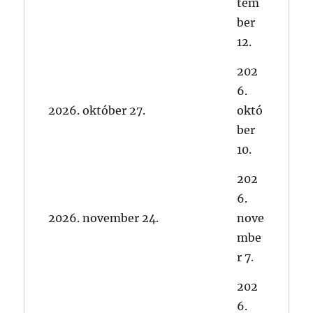
tem
ber
12.
202
6.
2026. október 27.
októ
ber
10.
202
6.
2026. november 24.
nove
mbe
r 7.
202
6.