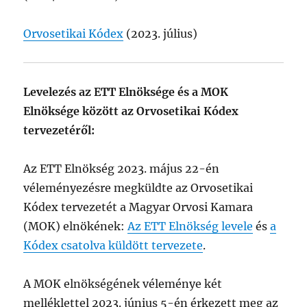
Orvosetikai Kódex
(2023. július)
Levelezés az ETT Elnöksége és a MOK
Elnöksége között az Orvosetikai Kódex
tervezetéről:
Az ETT Elnökség 2023. május 22-én
véleményezésre megküldte az Orvosetikai
Kódex tervezetét a Magyar Orvosi Kamara
(MOK) elnökének:
Az ETT Elnökség levele
és
a
Kódex csatolva küldött tervezete
.
A MOK elnökségének véleménye két
melléklettel 2023. június 5-én érkezett meg az