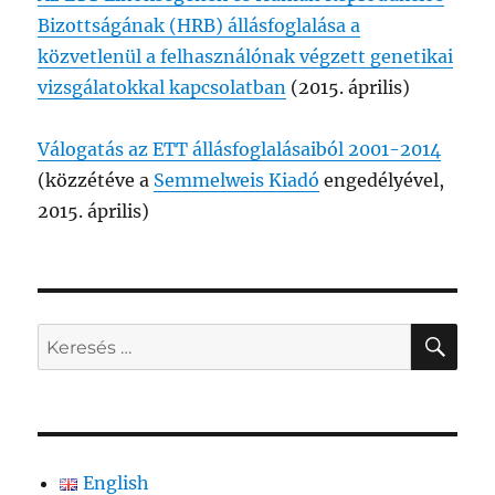
Bizottságának (HRB) állásfoglalása a
közvetlenül a felhasználónak végzett genetikai
vizsgálatokkal kapcsolatban
(2015. április)
Válogatás az ETT állásfoglalásaiból 2001-2014
(közzétéve a
Semmelweis Kiadó
engedélyével,
2015. április)
KER
Keresés
a
következő
kifejezésre:
English