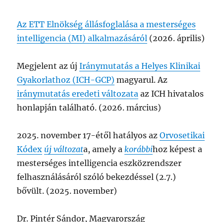
Az ETT Elnökség állásfoglalása a mesterséges
intelligencia (MI) alkalmazásáról
(2026. április)
Megjelent az új
Iránymutatás a Helyes Klinikai
Gyakorlathoz (ICH-GCP)
magyarul. Az
iránymutatás eredeti változata
az ICH hivatalos
honlapján található. (2026. március)
2025. november 17-étől hatályos az
Orvosetikai
Kódex
új változat
a, amely a
korábbi
hoz képest a
mesterséges intelligencia eszközrendszer
felhasználásáról szóló bekezdéssel (2.7.)
bővült. (2025. november)
Dr. Pintér Sándor, Magyarország