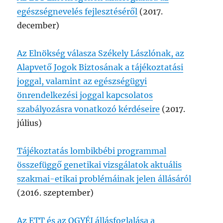
egészségnevelés fejlesztéséről
(2017.
december)
Az Elnökség válasza Székely Lászlónak, az
Alapvető Jogok Biztosának a tájékoztatási
joggal, valamint az egészségügyi
önrendelkezési joggal kapcsolatos
szabályozásra vonatkozó kérdéseire
(2017.
július)
Tájékoztatás lombikbébi programmal
összefüggő genetikai vizsgálatok aktuális
szakmai-etikai problémáinak jelen állásáról
(2016. szeptember)
Az ETT és az OGYÉI állásfoglalása a