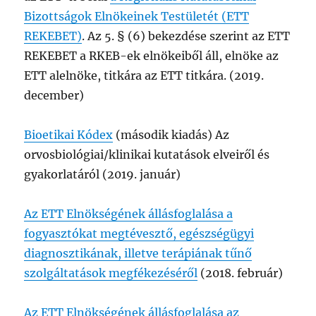
Bizottságok Elnökeinek Testületét (ETT
REKEBET)
. Az 5. § (6) bekezdése szerint az ETT
REKEBET a RKEB-ek elnökeiből áll, elnöke az
ETT alelnöke, titkára az ETT titkára. (2019.
december)
Bioetikai Kódex
(második kiadás) Az
orvosbiológiai/klinikai kutatások elveiről és
gyakorlatáról (2019. január)
Az ETT Elnökségének állásfoglalása a
fogyasztókat megtévesztő, egészségügyi
diagnosztikának, illetve terápiának tűnő
szolgáltatások megfékezéséről
(2018. február)
Az ETT Elnökségének állásfoglalása az