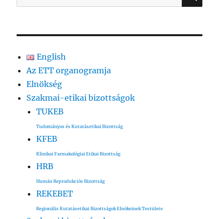
a
következő
kifejezésre:
English
Az ETT organogramja
Elnökség
Szakmai-etikai bizottságok
TUKEB
Tudományos és Kutatásetikai Bizottság
KFEB
Klinikai Farmakológiai Etikai Bizottság
HRB
Humán Reprodukciós Bizottság
REKEBET
Regionális Kutatásetikai Bizottságok Elnökeinek Testülete