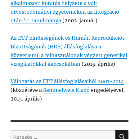
alkalmazott kutatás helyzete a volt
orvostudományi egyetemeken az integráció
után” c. tanulmánya
(2002. január)
Az ETT Elnökségének és Humán Reprodukciós
Bizottságának (HRB) állásfoglalása a
közvetlenül a felhasználónak végzett genetikai
vizsgálatokkal kapcsolatban
(2015. április)
Válogatás az ETT állásfoglalásaiból 2001-2014
(közzétéve a
Semmelweis Kiadó
engedélyével,
2015. április)
KER
Keresés