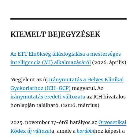
KIEMELT BEJEGYZÉSEK
Az ETT Elnökség állásfoglalása a mesterséges
intelligencia (MI) alkalmazásáról
(2026. április)
Megjelent az új
Iránymutatás a Helyes Klinikai
Gyakorlathoz (ICH-GCP)
magyarul. Az
iránymutatás eredeti változata
az ICH hivatalos
honlapján található. (2026. március)
2025. november 17-étől hatályos az
Orvosetikai
Kódex
új változat
a, amely a
korábbi
hoz képest a