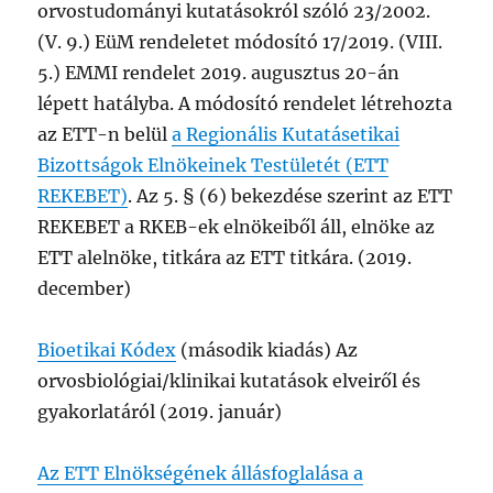
orvostudományi kutatásokról szóló 23/2002.
(V. 9.) EüM rendeletet módosító 17/2019. (VIII.
5.) EMMI rendelet 2019. augusztus 20-án
lépett hatályba. A módosító rendelet létrehozta
az ETT-n belül
a Regionális Kutatásetikai
Bizottságok Elnökeinek Testületét (ETT
REKEBET)
. Az 5. § (6) bekezdése szerint az ETT
REKEBET a RKEB-ek elnökeiből áll, elnöke az
ETT alelnöke, titkára az ETT titkára. (2019.
december)
Bioetikai Kódex
(második kiadás) Az
orvosbiológiai/klinikai kutatások elveiről és
gyakorlatáról (2019. január)
Az ETT Elnökségének állásfoglalása a