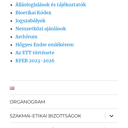
Állásfoglalások és tájékoztatók
Bioetikai Kódex
Jogszabályok
Nemzetközi ajánlások
Archívum
Hőgyes Endre emlékérem
Az ETT története
KFEB 2023-2026
ORGANOGRAM
almenü
SZAKMAI-ETIKAI BIZOTTSÁGOK
szétnyit