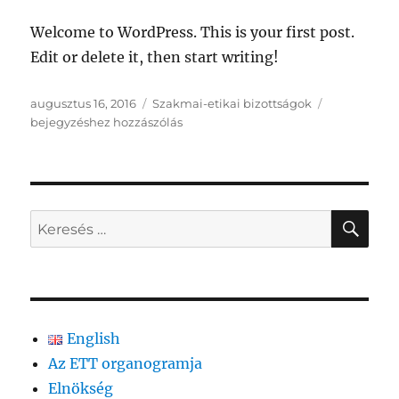
Welcome to WordPress. This is your first post.
Edit or delete it, then start writing!
Közzétéve
Kategória
Hello
augusztus 16, 2016
Szakmai-etikai bizottságok
world!
bejegyzéshez hozzászólás
KER
Keresés
a
következő
kifejezésre:
English
Az ETT organogramja
Elnökség